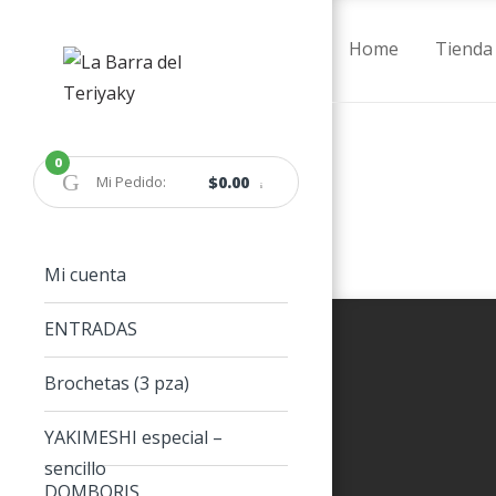
Home
Tienda
Skip
Skip
to
to
navigation
content
0
Mi Pedido:
$0.00
Mi cuenta
ENTRADAS
Brochetas (3 pza)
YAKIMESHI especial –
sencillo
DOMBORIS