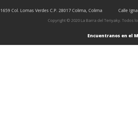
#1659 Col. Lomas Verdes C.P. 28017 Colima, Colima
Calle Ign
Copyright © 2020 La Barra del Teriyaky. Todos 
Encuentranos en el 