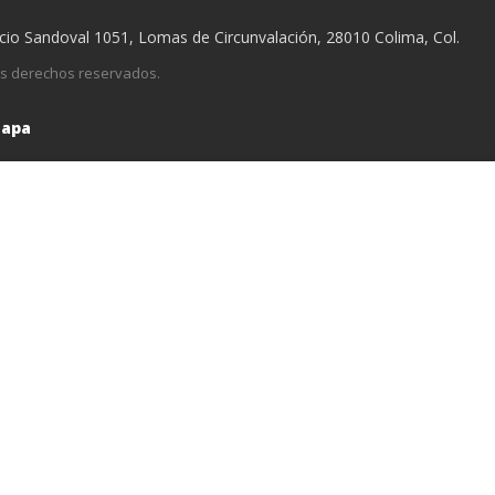
acio Sandoval 1051, Lomas de Circunvalación, 28010 Colima, Col.
los derechos reservados.
Mapa