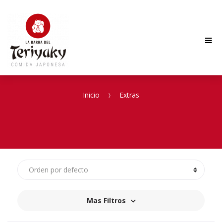
Me
EXTRAS
Skip
Skip
to
to
navigation
content
Inicio
Extras
Mas Filtros