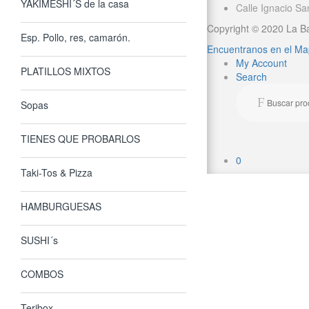
YAKIMESHI´S de la casa
Calle Ignacio S
Copyright © 2020 La Ba
Esp. Pollo, res, camarón.
Encuentranos en el M
My Account
PLATILLOS MIXTOS
Search
Buscar por:
Buscar
Sopas
TIENES QUE PROBARLOS
0
Taki-Tos & Pizza
HAMBURGUESAS
SUSHI´s
COMBOS
Teribox