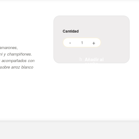
Cantidad
camarones,
mi y champiñones.
Añadir al
 y acompañados con
carrito
 sobre arroz blanco