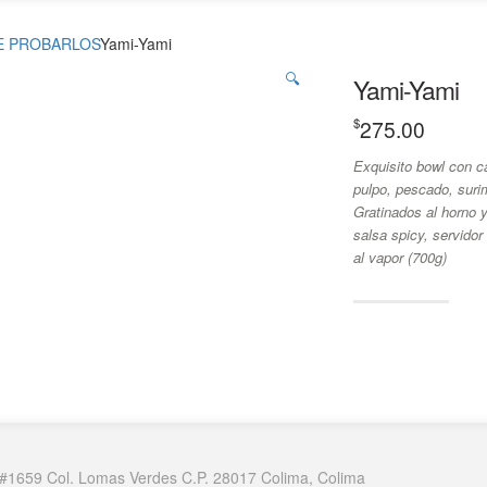
E PROBARLOS
Yami-Yami
🔍
Yami-Yami
$
275.00
Exquisito bowl con 
pulpo, pescado, suri
Gratinados al horno
salsa spicy, servidor
al vapor (700g)
n #1659 Col. Lomas Verdes C.P. 28017 Colima, Colima