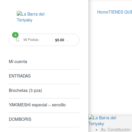
Home
TIENES QU
Skip
Skip
to
to
navigation
content
0
Mi Pedido:
$0.00
Mi cuenta
ENTRADAS
Brochetas (3 pza)
YAKIMESHI especial – sencillo
DOMBORIS
Av. Constitució