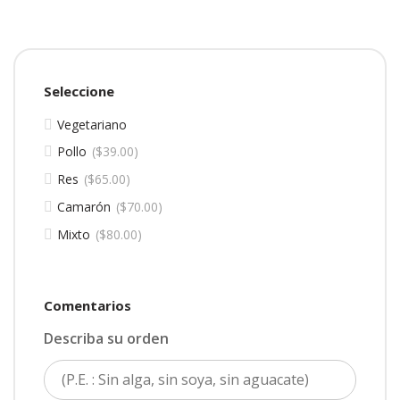
Seleccione
Vegetariano
Pollo
$
39.00
Res
$
65.00
Camarón
$
70.00
Mixto
$
80.00
Comentarios
Describa su orden