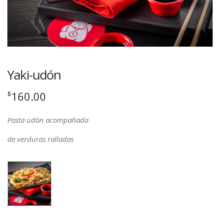
Yaki-udón
160.00
$
Pasta udón acompañada
de verduras ralladas