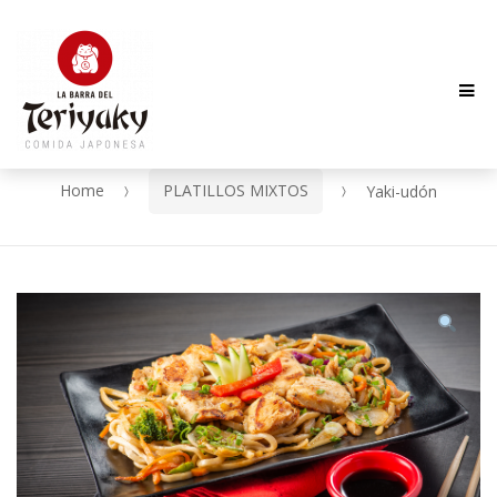
Me
Skip
Skip
to
to
navigation
content
Home
PLATILLOS MIXTOS
Yaki-udón