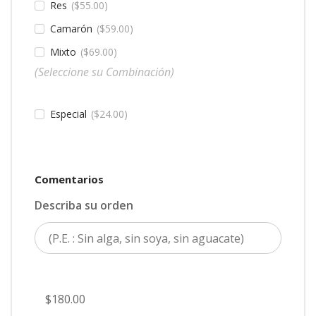
Res
$
55.00
Camarón
$
59.00
Mixto
$
69.00
(Seleccione su Combinación)
Especial
$
24.00
Comentarios
Describa su orden
$180.00