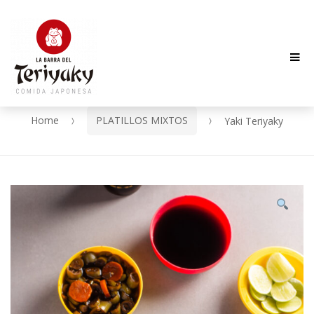
Me
Skip
Skip
to
to
navigation
content
Home
PLATILLOS MIXTOS
Yaki Teriyaky