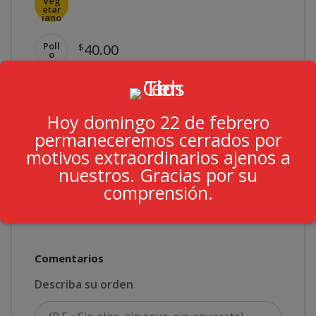
Veg
etar
iano
Poll
40.00
$
o
Res
50.00
$
Hoy domingo 22 de febrero
permaneceremos cerrados por
Cam
60.00
$
arón
motivos extraordinarios ajenos a
nuestros. Gracias por su
Mixt
70.00
$
comprensión.
o
Comentarios
Describa su orden