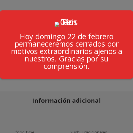
$139.00
Hoy domingo 22 de febrero
Cantidad
permaneceremos cerrados por
motivos extraordinarios ajenos a
nuestros. Gracias por su
comprensión.
Añadir al carrito
Información adicional
food-type
Sushi Tradicionales